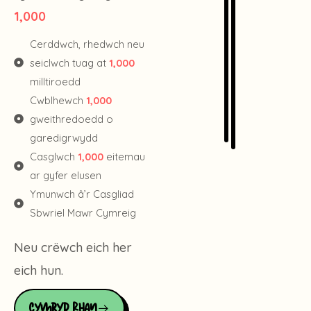
1,000
Cerddwch, rhedwch neu
seiclwch tuag at
1,000
milltiroedd
Cwblhewch
1,000
gweithredoedd o
garedigrwydd
Casglwch
1,000
eitemau
ar gyfer elusen
Ymunwch â’r Casgliad
Sbwriel Mawr Cymreig
Neu crëwch eich her
eich hun.
Cymryd Rhan