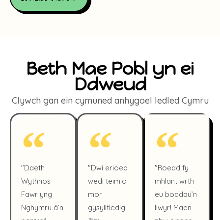
Beth Mae Pobl yn ei
Ddweud
Clywch gan ein cymuned anhygoel ledled Cymru
"Daeth
"Dwi erioed
"Roedd fy
Wythnos
wedi teimlo
mhlant wrth
Fawr yng
mor
eu boddau’n
Nghymru â’n
gysylltiedig
llwyr! Maen