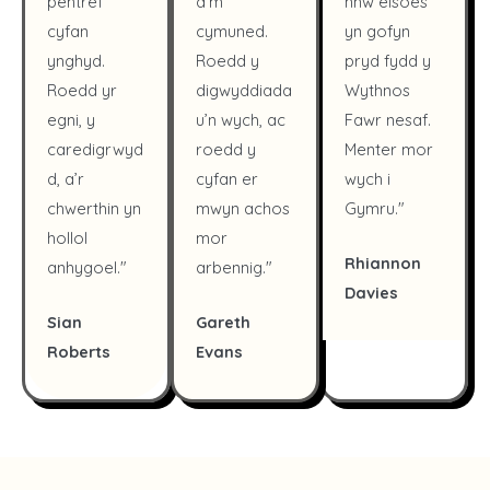
pentref
â’m
nhw eisoes
cyfan
cymuned.
yn gofyn
ynghyd.
Roedd y
pryd fydd y
Roedd yr
digwyddiada
Wythnos
egni, y
u’n wych, ac
Fawr nesaf.
caredigrwyd
roedd y
Menter mor
d, a’r
cyfan er
wych i
chwerthin yn
mwyn achos
Gymru."
hollol
mor
Rhiannon
anhygoel."
arbennig."
Davies
Sian
Gareth
Roberts
Evans