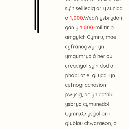
sy’n seiliedig ar y syniad
o
1,000
.Wedi’i ysbrydoli
gan y
1,000
-milltir o
amgylch Cymru, mae
cyfranogwyr yn
ymgymryd â heriau
creadigol sy’n dod â
phobl at ei gilydd, yn
cefnogi achosion
pwysig, ac yn dathlu
ysbryd cymunedol
Cymru.O ysgolion i
glybiau chwaraeon, o