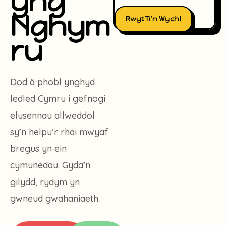
yng
Nghym
Rwyt Ti’n Wych!
ru
Dod â phobl ynghyd
ledled Cymru i gefnogi
elusennau allweddol
sy’n helpu’r rhai mwyaf
bregus yn ein
cymunedau. Gyda’n
gilydd, rydym yn
gwneud gwahaniaeth.