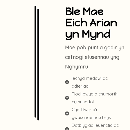
Ble Mae
Eich Arian
yn Mynd
Mae pob punt a godir yn
cefnogi elusennau yng
Nghymru
Iechyd meddwl ac
adferiad
Tlodi bwyd a chymorth
cymunedol
Cyn-filwyr a’r
gwasanaethau brys
Datblygiad ieuenctid ac