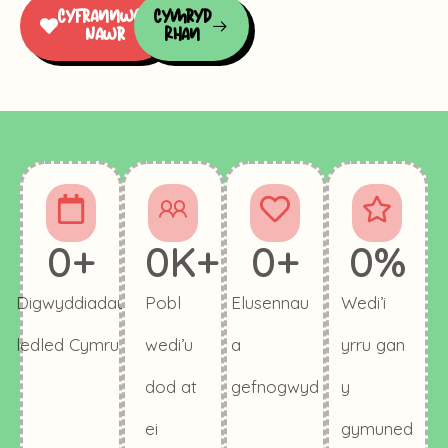
Cyfrannwch
Cymryd
Nawr
Rhan
0
+
0
K+
0
+
0
%
Digwyddiadau
Pobl
Elusennau
Wedi’i
ledled Cymru
wedi’u
a
yrru gan
dod at
gefnogwyd
y
ei
gymuned