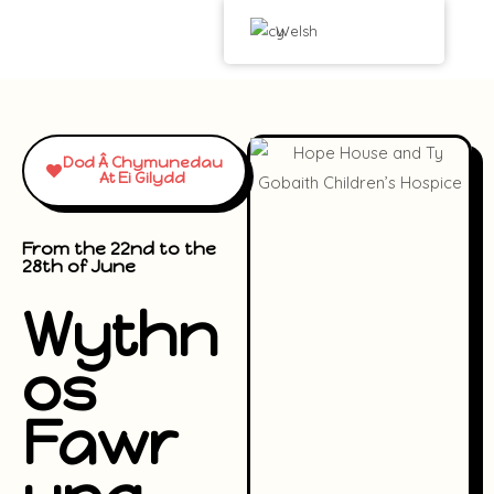
Welsh
Dod Â Chymunedau
At Ei Gilydd
From the 22nd to the
28th of June
Wythn
os
Fawr