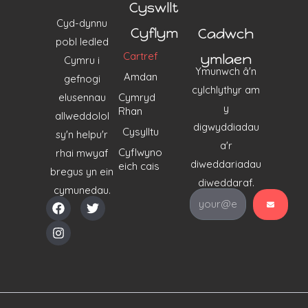
Cyswllt
Cyd-dynnu
Cyflym
Cadwch
pobl ledled
Cartref
ymlaen
Cymru i
Ymunwch â'n
Amdan
gefnogi
cylchlythyr am
elusennau
Cymryd
y
Rhan
allweddolol
digwyddiadau
Cysylltu
sy'n helpu'r
a'r
Cyflwyno
rhai mwyaf
diweddariadau
eich cais
bregus yn ein
diweddaraf.
cymunedau.