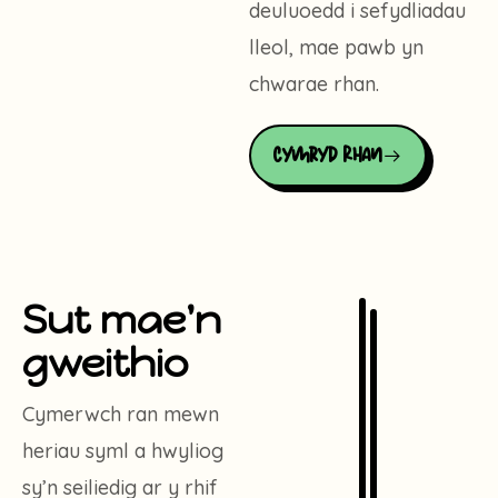
deuluoedd i sefydliadau
lleol, mae pawb yn
chwarae rhan.
Cymryd Rhan
Sut mae'n
gweithio
Cymerwch ran mewn
heriau syml a hwyliog
sy’n seiliedig ar y rhif