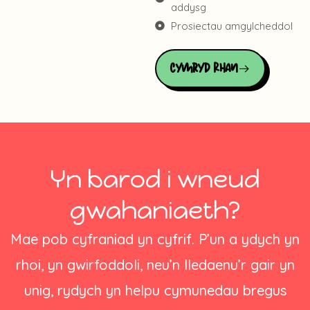
addysg
Prosiectau amgylcheddol
Cymryd Rhan
Yn barod i wneud
gwahaniaeth?
Mae pob cyfraniad yn cyfrif. P’un a ydych yn
rhoi, yn gwirfoddoli, neu’n lledaenu’r gair yn
unig, rydych yn helpu cymunedau bregus