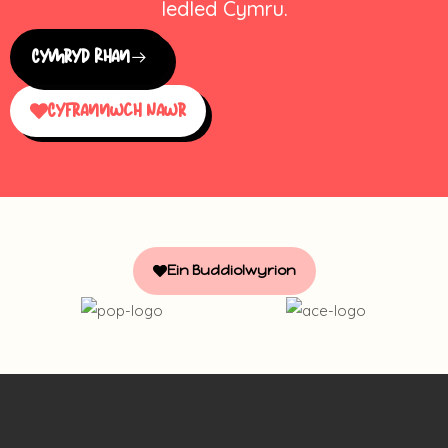
ledled Cymru.
Cymryd Rhan
Cyfrannwch Nawr
Ein Buddiolwyrion