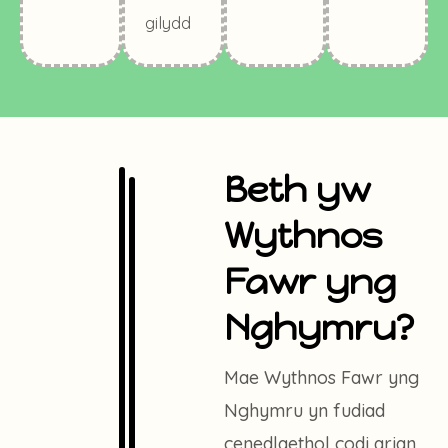
gilydd
Beth yw
Wythnos
Fawr yng
Nghymru?
Mae Wythnos Fawr yng
Nghymru yn fudiad
cenedlaethol codi arian