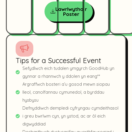
Lawrlwytho’r
Poster
Tips for a Successful Event
Sefydlwch eich tudalen ymgyrch GoodHub yn
gynnar a rhannwch y ddolen yn eang**
Argraffwch bosteri a’u gosod mewn siopau
lleol, canolfannau cymunedol, a byrddau
hysbysu
Defnyddiwch dempledi cyfryngau cymdeithasol
i greu bwrlwm cyn, yn ystod, ac ar ôl eich
digwyddiad
Dosbarthwch dystysgrifau gwerthfawrogiad i