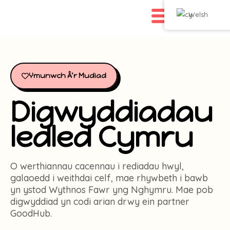
Welsh
Ymunwch Â’r Mudiad
Digwyddiadau
ledled Cymru
O werthiannau cacennau i rediadau hwyl,
galaoedd i weithdai celf, mae rhywbeth i bawb
yn ystod Wythnos Fawr yng Nghymru. Mae pob
digwyddiad yn codi arian drwy ein partner
GoodHub.