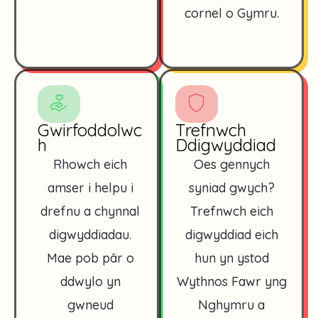
cornel o Gymru.
Gwirfoddolwc
Trefnwch
h
Ddigwyddiad
Rhowch eich
Oes gennych
amser i helpu i
syniad gwych?
drefnu a chynnal
Trefnwch eich
digwyddiadau.
digwyddiad eich
Mae pob pâr o
hun yn ystod
ddwylo yn
Wythnos Fawr yng
gwneud
Nghymru a