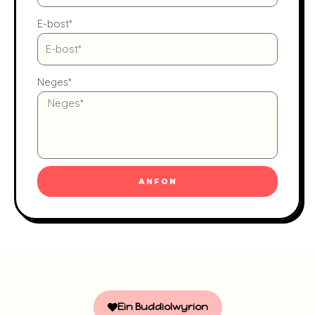
E-bost*
Neges*
ANFON
Ein Buddiolwyrion