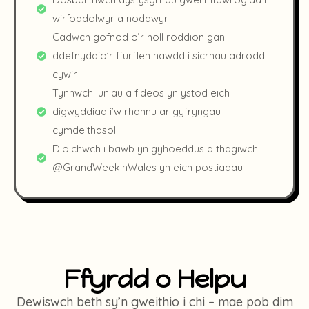
wirfoddolwyr a noddwyr
Cadwch gofnod o’r holl roddion gan
ddefnyddio’r ffurflen nawdd i sicrhau adrodd
cywir
Tynnwch luniau a fideos yn ystod eich
digwyddiad i’w rhannu ar gyfryngau
cymdeithasol
Diolchwch i bawb yn gyhoeddus a thagiwch
@GrandWeekInWales yn eich postiadau
Ffyrdd o Helpu
Dewiswch beth sy’n gweithio i chi – mae pob dim