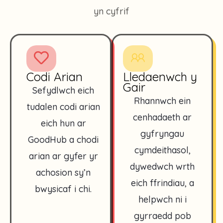
yn cyfrif
Codi Arian
Lledaenwch y
Gair
Sefydlwch eich
Rhannwch ein
tudalen codi arian
cenhadaeth ar
eich hun ar
gyfryngau
GoodHub a chodi
cymdeithasol,
arian ar gyfer yr
dywedwch wrth
achosion sy’n
eich ffrindiau, a
bwysicaf i chi.
helpwch ni i
gyrraedd pob