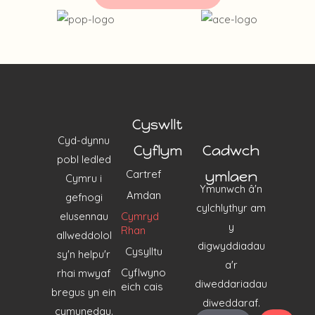
Cyswllt
Cyd-dynnu
Cyflym
Cadwch
pobl ledled
Cartref
ymlaen
Cymru i
Ymunwch â'n
Amdan
gefnogi
cylchlythyr am
elusennau
Cymryd
y
Rhan
allweddolol
digwyddiadau
Cysylltu
sy'n helpu'r
a'r
Cyflwyno
rhai mwyaf
diweddariadau
eich cais
bregus yn ein
diweddaraf.
cymunedau.